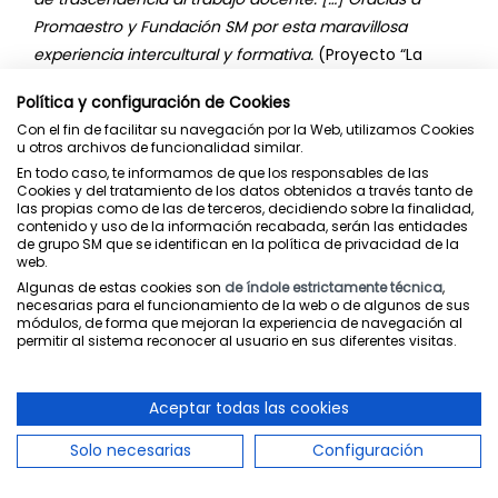
Promaestro y Fundación SM por esta maravillosa
experiencia intercultural y formativa.
(Proyecto “La
#noclasedeespañol: Reto Pandora”. Lauristely Peña
Política y configuración de Cookies
Solano, República Dominicana).
Con el fin de facilitar su navegación por la Web, utilizamos Cookies
u otros archivos de funcionalidad similar.
Referencias bibliográficas
En todo caso, te informamos de que los responsables de las
Cookies y del tratamiento de los datos obtenidos a través tanto de
Biesta, G., Filippakou, O., Wainwright, E., & Aldridge, D.
las propias como de las de terceros, decidiendo sobre la finalidad,
(2019). Why educational research should not just
contenido y uso de la información recabada, serán las entidades
de grupo SM que se identifican en la política de privacidad de la
solve problems but should cause them as well.
web.
British Educational Research Journal,
45(1), pp 1-4.
Algunas de estas cookies son
de índole estrictamente técnica
,
necesarias para el funcionamiento de la web o de algunos de sus
https://doi.org/10.1002/berj.3509
módulos, de forma que mejoran la experiencia de navegación al
permitir al sistema reconocer al usuario en sus diferentes visitas.
Burgess, S., Rawal, S., and Taylor, E. S. (2019). Teacher
peer observation and student test scores: Evidence
Aceptar todas las cookies
from a field experiment in English secondary
schools.
EdWorkingPaper
.
Solo necesarias
Configuración
http://www.edworkingpapers.com/ai19-139